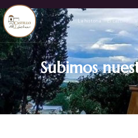
La historia
El castillo
V
Subimos nuest