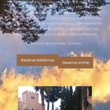
mano de los personajes históricos que más huella
dejaron en estas tierras, como la Reina Aixa, madre de
Boabdil, Florinda La Cava y por supuesto el Duque de
San Pedro de Galatino, personaje muy relevante para
entender la historia de este municipio y concretamente
la historia del Castillo de Láchar. Sumérgete en esta
experiencia única que no deja a nadie indiferente.
Duración aproximada: 1.5 horas
Reserva telefónica
Reserva online