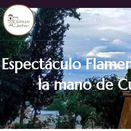
La historia
El castillo
V
Espectáculo Flamen
la mano de Cu