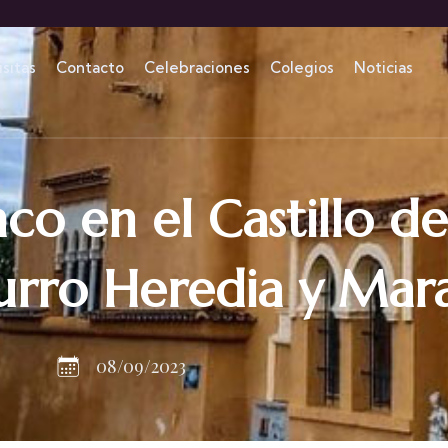
isitas
Contacto
Celebraciones
Colegios
Noticias
co en el Castillo d
rro Heredia y Mara
08/09/2023