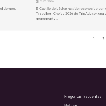
01/06/2026
 el tiempo.
El Castillo de Láchar ha sido reconocido con 
Travellers’ Choice 2026 de TripAdvisor, una di
monumento …
1
2
Preguntas frecuentes
Noticias