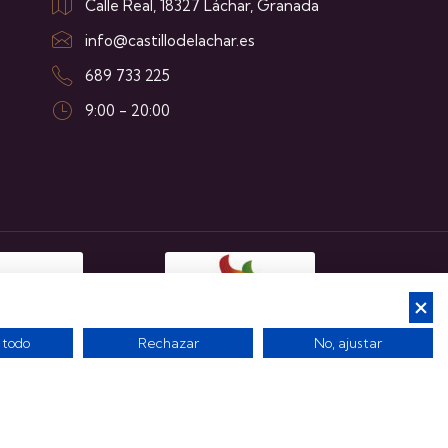
Calle Real, 18327 Láchar, Granada
info@castillodelachar.es
689 733 225
9:00 - 20:00
 todo
Rechazar
No, ajustar
l
Política de cookies
Política de privacidad