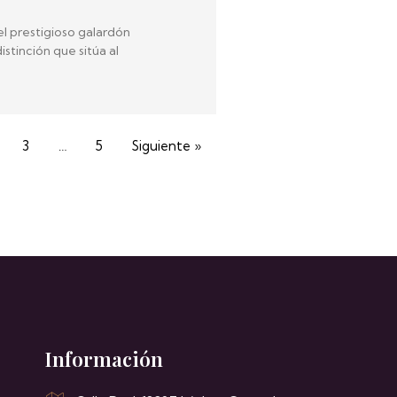
el prestigioso galardón
stinción que sitúa al
3
…
5
Siguiente »
Información