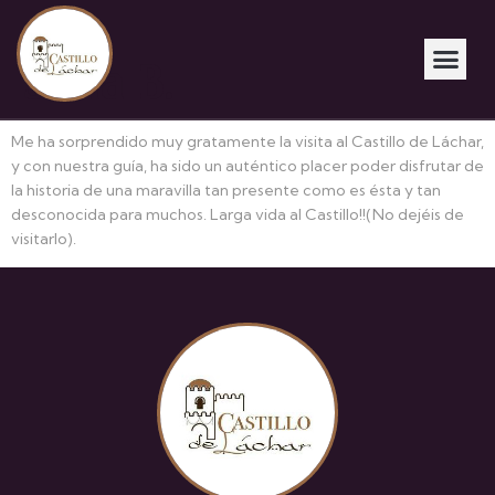
Silvia B.
Me ha sorprendido muy gratamente la visita al Castillo de Láchar,
y con nuestra guía, ha sido un auténtico placer poder disfrutar de
la historia de una maravilla tan presente como es ésta y tan
desconocida para muchos. Larga vida al Castillo!!(No dejéis de
visitarlo).