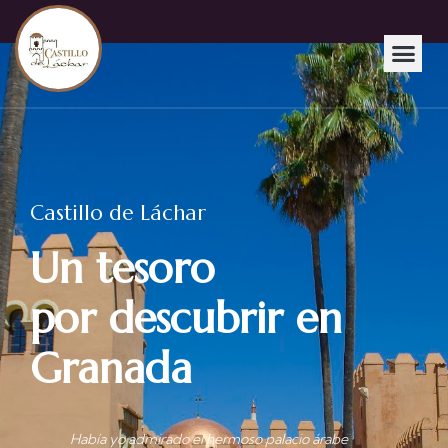
Castillo de Láchar
Un tesoro
por descubrir en
Granada
Había yo admirado el hermoso palacio árabe