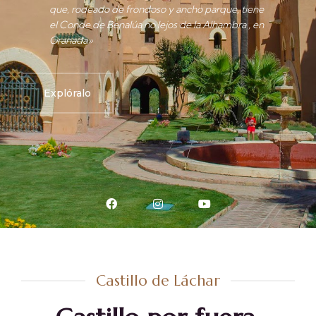
que, rodeado de frondoso y ancho parque, tiene
el Conde de Benalúa no lejos de la Alhambra , en
Granada»
Explóralo
Castillo de Láchar